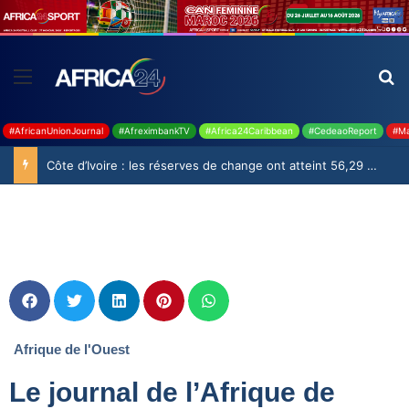
#AfricanUnionJournal
#AfreximbankTV
#Africa24Caribbean
#CedeaoReport
#Ma
Côte d’Ivoire : les réserves de change ont atteint 56,29 milliards USD en juillet
Afrique de l'Ouest
Le journal de l’Afrique de