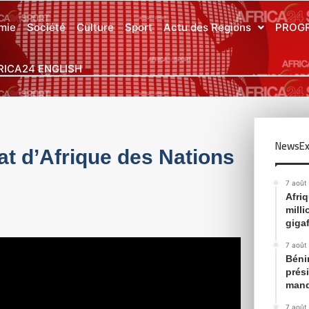
mie
Société
Culture
Sport
Actu des Regions
PROG
RICA24 ENGLISH
NewsEx
t d’Afrique des Nations
7 août
Afri
mill
gigaf
7 août
Bénin
prés
mand
7 août