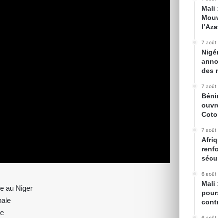
Mali
Mouv
l’Az
7 août
Nigé
anno
des 
7 août
Béni
ouvr
Cot
7 août
Afriq
renfo
sécur
6 août
Mali
ce au Niger
pour
nale
cont
le
6 août