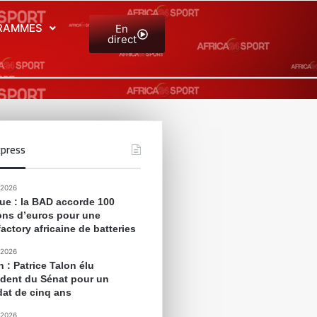
RAMMES
En
direct
press
 2026
que : la BAD accorde 100
ions d’euros pour une
actory africaine de batteries
 2026
 : Patrice Talon élu
ident du Sénat pour un
at de cinq ans
 2026