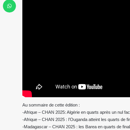
Au sommaire de cette édition :
-Afrique – CHAN 2025: Algérie en quarts après un nul fa
-Afrique – CHAN 2025 : l’Ouganda atteint les quarts de fi
-Madagascar – CHAN 2025 : les Barea en quarts de fina