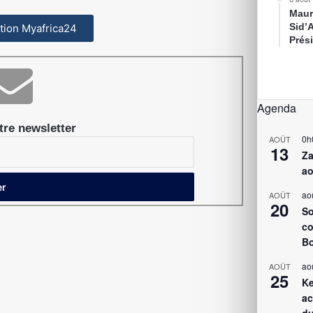
Maur
Sid’
cation Myafrica24
Prés
Agenda
re newsletter
0h
AOÛT
13
Za
ao
ao
AOÛT
20
So
co
Bo
ao
AOÛT
25
Ke
ac