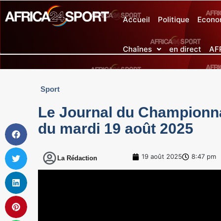
Accueil
Politique
Econo
Chaînes
en direct
AF
Sport
Le Journal du Championna
du mardi 19 août 2025
19 août 2025
8:47 pm
La Rédaction