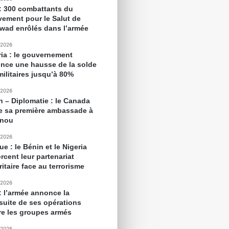
 : 300 combattants du
ement pour le Salut de
awad enrôlés dans l’armée
 2026
ria : le gouvernement
nce une hausse de la solde
militaires jusqu’à 80%
 2026
n – Diplomatie : le Canada
e sa première ambassade à
onou
 2026
ue : le Bénin et le Nigeria
rcent leur partenariat
itaire face au terrorisme
 2026
 : l’armée annonce la
suite de ses opérations
re les groupes armés
 2026