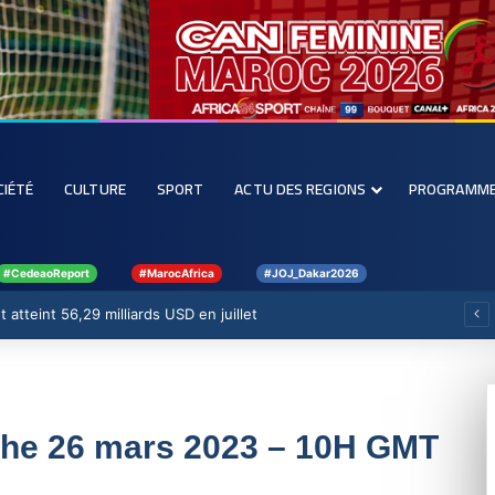
CIÉTÉ
CULTURE
SPORT
ACTU DES REGIONS
PROGRAMM
#CedeaoReport
#MarocAfrica
#JOJ_Dakar2026
 atteint 56,29 milliards USD en juillet
che 26 mars 2023 – 10H GMT