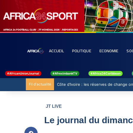
ACCUEIL
POLITIQUE
ECONOMIE
SO
#AfricanUnionJournal
#AfreximbankTV
#Africa24Caribbean
Fil d'actualité
Côte d’Ivoire : les réserves de change ont
JT LIVE
Le journal du diman