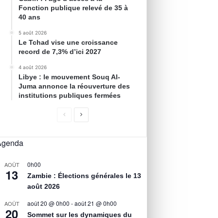
Fonction publique relevé de 35 à
40 ans
5 août 2026
Le Tchad vise une croissance
record de 7,3% d’ici 2027
4 août 2026
Libye : le mouvement Souq Al-
Juma annonce la réouverture des
institutions publiques fermées
Agenda
0h00
AOÛT
13
Zambie : Élections générales le 13
août 2026
août 20 @ 0h00
-
août 21 @ 0h00
AOÛT
20
Sommet sur les dynamiques du