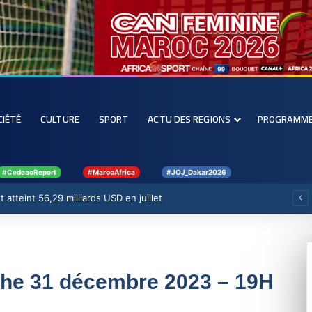
CIÉTÉ
CULTURE
SPORT
ACTU DES REGIONS
PROGRAMM
#CedeaoReport
#MarocAfrica
#JOJ_Dakar2026
 atteint 56,29 milliards USD en juillet
che 31 décembre 2023 – 19H