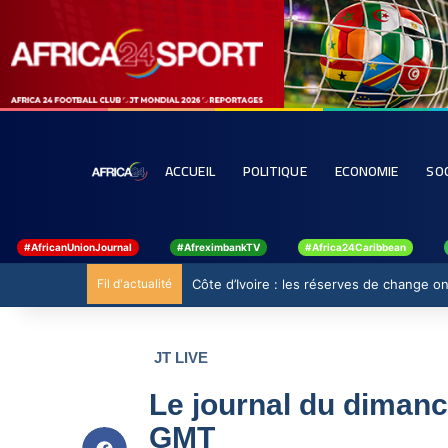
ACCUEIL
POLITIQUE
ECONOMIE
SO
#AfricanUnionJournal
#AfreximbankTV
#Africa24Caribbean
Fil d'actualité
Côte d’Ivoire : les réserves de change ont
JT LIVE
Le journal du diman
GMT