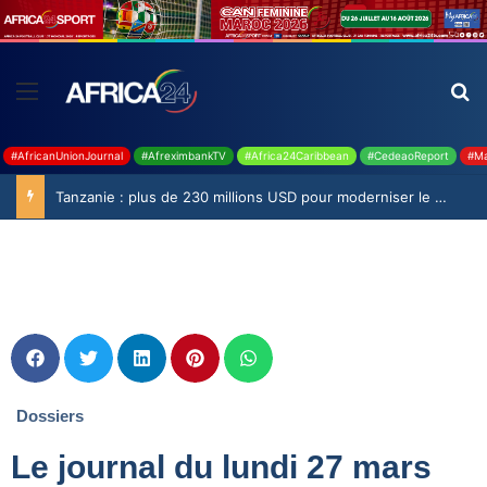
#AfricanUnionJournal
#AfreximbankTV
#Africa24Caribbean
#CedeaoReport
#Ma
Tanzanie : plus de 230 millions USD pour moderniser le secteur laitier
Dossiers
Le journal du lundi 27 mars