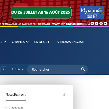
ES
CHAÎNES
EN DIRECT
AFRICA24 ENGLISH
Suivre
NewsExpress
7 août 2026