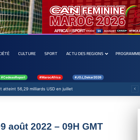
CIÉTÉ
CULTURE
SPORT
ACTU DES REGIONS
PROGRAMM
#CedeaoReport
#MarocAfrica
#JOJ_Dakar2026
 atteint 56,29 milliards USD en juillet
09 août 2022 – 09H GMT