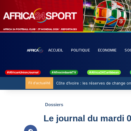
ACCUEIL
POLITIQUE
ECONOMIE
SO
#AfricanUnionJournal
#AfreximbankTV
#Africa24Caribbean
Fil d'actualité
Côte d’Ivoire : les réserves de change ont
Dossiers
Le journal du mardi 