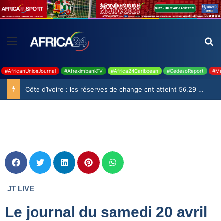
#AfricanUnionJournal
#AfreximbankTV
#Africa24Caribbean
#CedeaoReport
#Ma
Côte d’Ivoire : les réserves de change ont atteint 56,29 milliards USD en juillet
JT LIVE
Le journal du samedi 20 avril