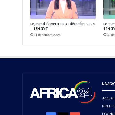
Le journal du mercredi 31 décembre 2024
Le jour
– 19H GMT
15H G
31 décembre 2024
31 d
NAVIGA
Accueil
POLITI
ECONO