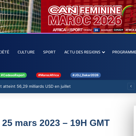
CIÉTÉ
CULTURE
SPORT
ACTU DES REGIONS
PROGRAMM
#CedeaoReport
#MarocAfrica
#JOJ_Dakar2026
 atteint 56,29 milliards USD en juillet
i 25 mars 2023 – 19H GMT