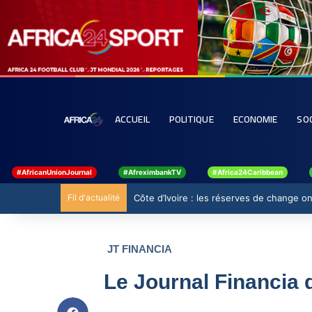
ACCUEIL
POLITIQUE
ECONOMIE
SO
#AfricanUnionJournal
#AfreximbankTV
#Africa24Caribbean
Fil d'actualité
Côte d’Ivoire : les réserves de change ont
JT FINANCIA
Le Journal Financia