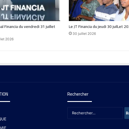
al Financia du vendredi 31 juillet
Le JT Financia du jeudi 30 juilLet 2
30 juillet 2026
llet 2026
TION
Rechercher
QUE
MIE