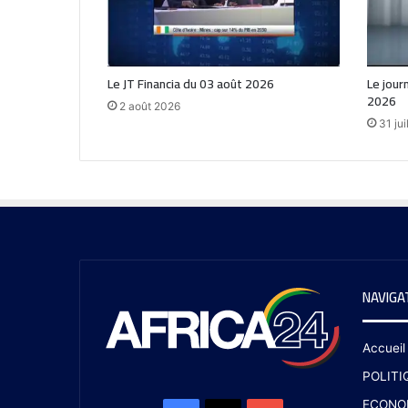
Le JT Financia du 03 août 2026
Le journ
2026
2 août 2026
31 jui
NAVIGA
Accueil
POLITI
ECONO