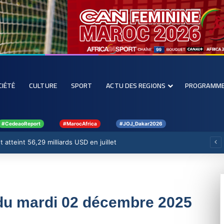
CIÉTÉ
CULTURE
SPORT
ACTU DES REGIONS
PROGRAMM
#CedeaoReport
#MarocAfrica
#JOJ_Dakar2026
 atteint 56,29 milliards USD en juillet
 du mardi 02 décembre 2025