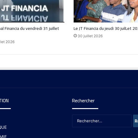
al Financia du vendredi 31 juillet
Le JT Financia du jeudi 30 juilLet 2
30 juillet 2026
llet 2026
TION
Rechercher
QUE
MIE