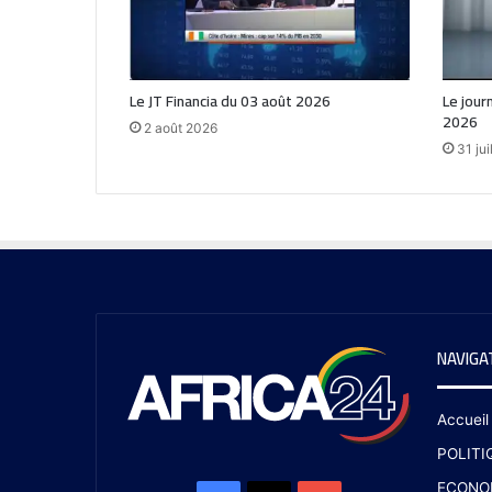
Le JT Financia du 03 août 2026
Le journ
2026
2 août 2026
31 jui
NAVIGA
Accueil
POLITI
ECONO