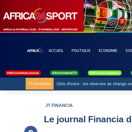
ACCUEIL
POLITIQUE
ECONOMIE
SO
#AfricanUnionJournal
#AfreximbankTV
#Africa24Caribbean
Fil d'actualité
Côte d’Ivoire : les réserves de change ont
JT FINANCIA
Le journal Financia 