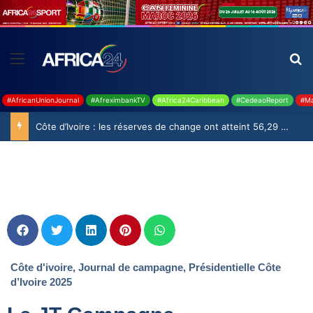
#AfricanUnionJournal
#AfreximbankTV
#Africa24Caribbean
#CedeaoReport
#Ma
Côte d’Ivoire : les réserves de change ont atteint 56,29 milliards USD en juillet
Côte d'ivoire
,
Journal de campagne
,
Présidentielle Côte
d’Ivoire 2025