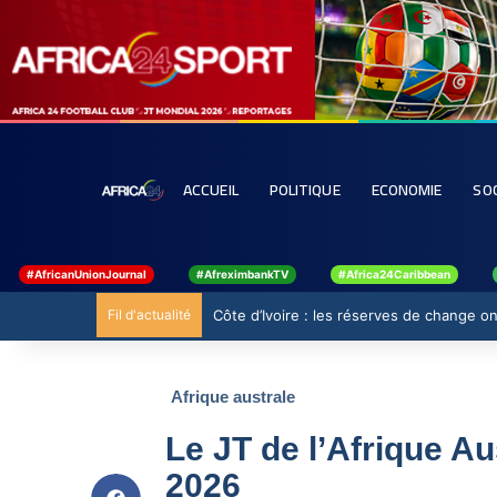
ACCUEIL
POLITIQUE
ECONOMIE
SO
#AfricanUnionJournal
#AfreximbankTV
#Africa24Caribbean
Fil d'actualité
Côte d’Ivoire : les réserves de change ont
Afrique australe
Le JT de l’Afrique A
2026