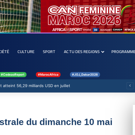
CIÉTÉ
CULTURE
SPORT
ACTU DES REGIONS
PROGRAMM
#CedeaoReport
#MarocAfrica
#JOJ_Dakar2026
 atteint 56,29 milliards USD en juillet
ustrale du dimanche 10 mai