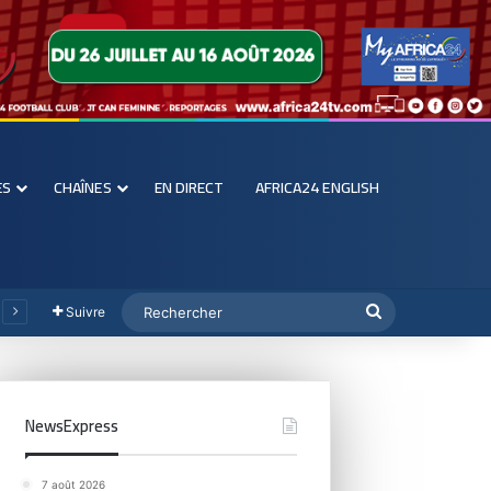
ES
CHAÎNES
EN DIRECT
AFRICA24 ENGLISH
Suivre
NewsExpress
7 août 2026