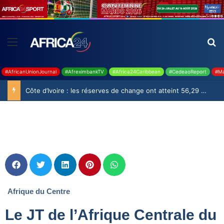
#AfricanUnionJournal
#AfreximbankTV
#Africa24Caribbean
#CedeaoReport
#Ma
Côte d’Ivoire : les réserves de change ont atteint 56,29 milliards USD en juillet
Afrique du Centre
Le JT de l’Afrique Centrale du