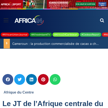
#AfricanUnionJournal
#AfreximbankTV
#Africa24Caribbean
#CedeaoReport
#Ma
Cameroun : la production commercialisée de cacao a chuté de 19,9% durant la saison 2025-2026
Afrique du Centre
Le JT de l’Afrique centrale du