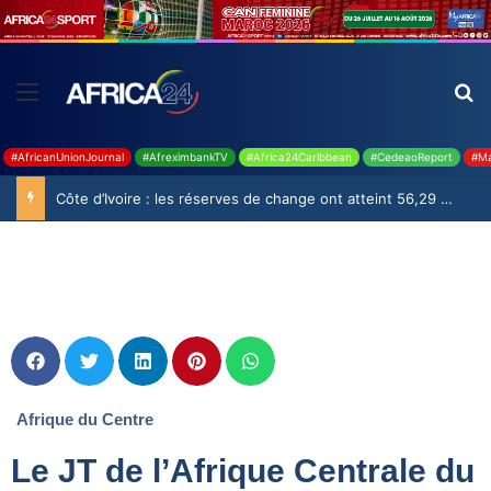
#AfricanUnionJournal
#AfreximbankTV
#Africa24Caribbean
#CedeaoReport
#Ma
Côte d’Ivoire : les réserves de change ont atteint 56,29 milliards USD en juillet
Afrique du Centre
Le JT de l’Afrique Centrale du