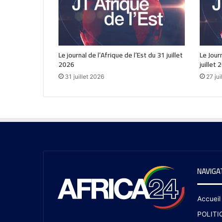
Le journal de l’Afrique de l’Est du 31 juillet
Le Journ
2026
juillet 
31 juillet 2026
27 jui
NAVIGA
Accueil
POLITI