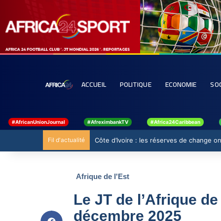
ACCUEIL
POLITIQUE
ECONOMIE
SO
#AfricanUnionJournal
#AfreximbankTV
#Africa24Caribbean
Fil d'actualité
Côte d’Ivoire : les réserves de change ont
Afrique de l'Est
Le JT de l’Afrique de
décembre 2025