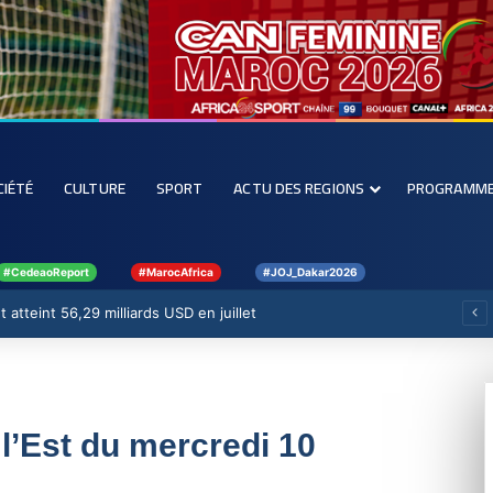
CIÉTÉ
CULTURE
SPORT
ACTU DES REGIONS
PROGRAMM
#CedeaoReport
#MarocAfrica
#JOJ_Dakar2026
 atteint 56,29 milliards USD en juillet
 l’Est du mercredi 10