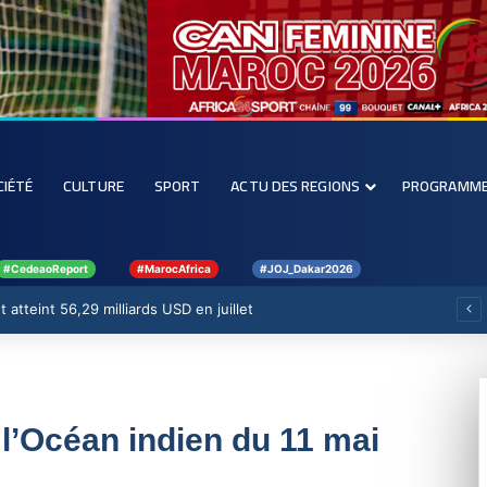
CIÉTÉ
CULTURE
SPORT
ACTU DES REGIONS
PROGRAMM
#CedeaoReport
#MarocAfrica
#JOJ_Dakar2026
 atteint 56,29 milliards USD en juillet
 l’Océan indien du 11 mai