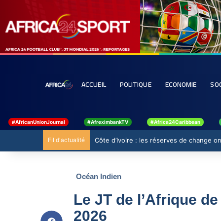
ACCUEIL
POLITIQUE
ECONOMIE
SO
#AfricanUnionJournal
#AfreximbankTV
#Africa24Caribbean
Fil d'actualité
Côte d’Ivoire : les réserves de change ont
Océan Indien
Le JT de l’Afrique de
2026