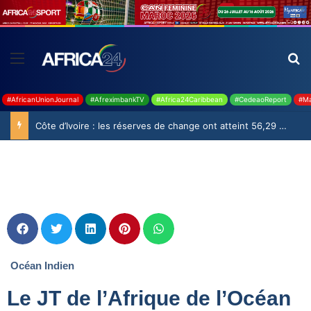
#AfricanUnionJournal
#AfreximbankTV
#Africa24Caribbean
#CedeaoReport
#Ma
Côte d’Ivoire : les réserves de change ont atteint 56,29 milliards USD en juillet
Océan Indien
Le JT de l’Afrique de l’Océan