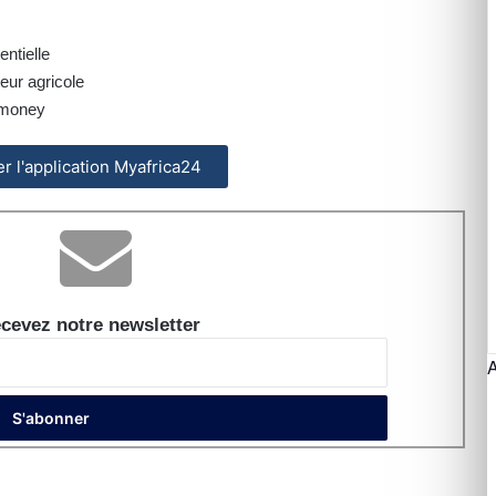
entielle
eur agricole
 money
ler l'application Myafrica24
cevez notre newsletter