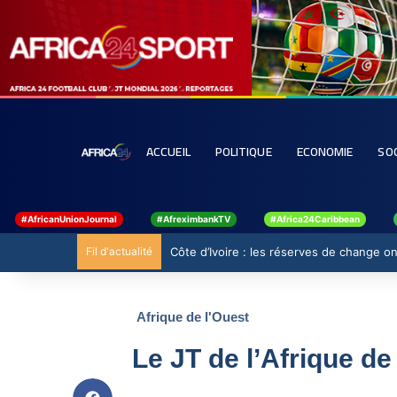
ACCUEIL
POLITIQUE
ECONOMIE
SO
#AfricanUnionJournal
#AfreximbankTV
#Africa24Caribbean
Fil d'actualité
Côte d’Ivoire : les réserves de change ont
Afrique de l'Ouest
Le JT de l’Afrique de