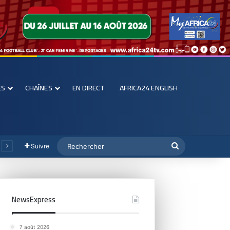
ES
CHAÎNES
EN DIRECT
AFRICA24 ENGLISH
Suivre
NewsExpress
7 août 2026