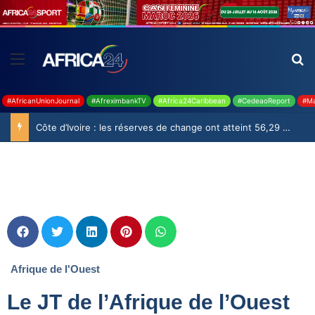
#AfricanUnionJournal
#AfreximbankTV
#Africa24Caribbean
#CedeaoReport
#Ma
Côte d’Ivoire : les réserves de change ont atteint 56,29 milliards USD en juillet
Afrique de l'Ouest
Le JT de l’Afrique de l’Ouest