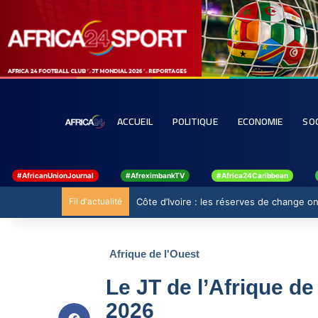
ACCUEIL
POLITIQUE
ECONOMIE
SO
#AfricanUnionJournal
#AfreximbankTV
#Africa24Caribbean
Fil d'actualité
Côte d’Ivoire : les réserves de change ont
Afrique de l'Ouest
Le JT de l’Afrique de
2026