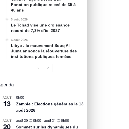
Fonction publique relevé de 35 à
40 ans
5 août 2026
Le Tchad vise une croissance
record de 7,3% d’ici 2027
4 août 2026
Libye : le mouvement Souq Al-
Juma annonce la réouverture des
institutions publiques fermées
Agenda
0h00
AOÛT
13
Zambie : Élections générales le 13
août 2026
août 20 @ 0h00
-
août 21 @ 0h00
AOÛT
20
Sommet sur les dynamiques du