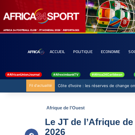
ACCUEIL
POLITIQUE
ECONOMIE
SO
#AfricanUnionJournal
#AfreximbankTV
#Africa24Caribbean
Fil d'actualité
Côte d’Ivoire : les réserves de change ont
Afrique de l'Ouest
Le JT de l’Afrique de
2026