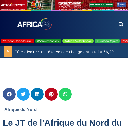
#AfricanUnionJournal
#AfreximbankTV
#Africa24Caribbean
#CedeaoReport
#Ma
Côte d’Ivoire : les réserves de change ont atteint 56,29 milliards USD en juillet
Afrique du Nord
Le JT de l’Afrique du Nord du