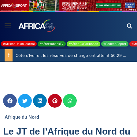
#AfricanUnionJournal
#AfreximbankTV
#Africa24Caribbean
#CedeaoReport
#Ma
Côte d’Ivoire : les réserves de change ont atteint 56,29 milliards USD en juillet
Afrique du Nord
Le JT de l’Afrique du Nord du