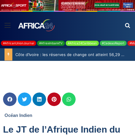
#AfricanUnionJournal
#AfreximbankTV
#Africa24Caribbean
#CedeaoReport
#Ma
Côte d’Ivoire : les réserves de change ont atteint 56,29 milliards USD en juillet
Océan Indien
Le JT de l’Afrique Indien du