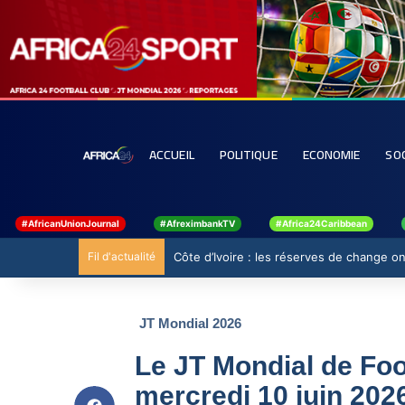
ACCUEIL
POLITIQUE
ECONOMIE
SO
#AfricanUnionJournal
#AfreximbankTV
#Africa24Caribbean
Fil d'actualité
Côte d’Ivoire : les réserves de change ont
JT Mondial 2026
Le JT Mondial de Foot
mercredi 10 juin 202