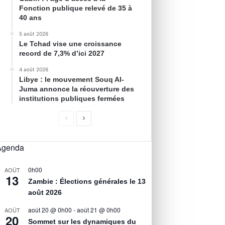
Fonction publique relevé de 35 à
40 ans
5 août 2026
Le Tchad vise une croissance
record de 7,3% d’ici 2027
4 août 2026
Libye : le mouvement Souq Al-
Juma annonce la réouverture des
institutions publiques fermées
Agenda
0h00
AOÛT
13
Zambie : Élections générales le 13
août 2026
août 20 @ 0h00
-
août 21 @ 0h00
AOÛT
20
Sommet sur les dynamiques du