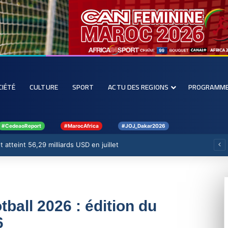
CIÉTÉ
CULTURE
SPORT
ACTU DES REGIONS
PROGRAMM
#CedeaoReport
#MarocAfrica
#JOJ_Dakar2026
 atteint 56,29 milliards USD en juillet
ball 2026 : édition du
6