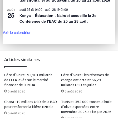
transfrontalier au Botswana du 20 au 21 août 2026
août 25 @ 0h00
-
août 28 @ 0h00
AOÛT
25
Kenya – Éducation : Nairobi accueille la 2e
Conférence de l’EAC du 25 au 28 août
Voir le calendrier
Articles similaires
Côte d’Ivoire : 53,181 milliards
Côte d’Ivoire : les réserves de
de FCFA levés sur le marché
change ont atteint 56,29
financier de l’UMOA
milliards USD en juillet
5 août 2026
5 août 2026
Ghana : 19 millions USD de la BAD
Tunisie : 352 000 tonnes d’huile
pour renforcer la filière rizicole
d’olive exportées entre
novembre 2025 et fin juin 2026
5 août 2026