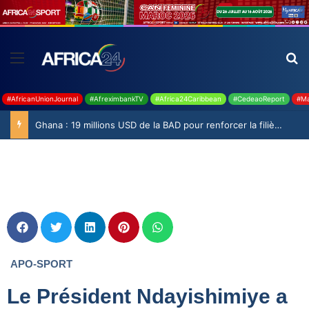
#AfricanUnionJournal
#AfreximbankTV
#Africa24Caribbean
#CedeaoReport
#Ma
Ghana : 19 millions USD de la BAD pour renforcer la filière rizicole
APO-SPORT
Le Président Ndayishimiye a