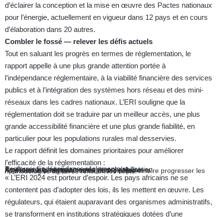
d’éclairer la conception et la mise en œuvre des Pactes nationaux
pour l’énergie, actuellement en vigueur dans 12 pays et en cours
d’élaboration dans 20 autres.
Combler le fossé — relever les défis actuels
Tout en saluant les progrès en termes de réglementation, le
rapport appelle à une plus grande attention portée à
l’indépendance réglementaire, à la viabilité financière des services
publics et à l’intégration des systèmes hors réseau et des mini-
réseaux dans les cadres nationaux. L’ERI souligne que la
réglementation doit se traduire par un meilleur accès, une plus
grande accessibilité financière et une plus grande fiabilité, en
particulier pour les populations rurales mal desservies.
Le rapport définit les domaines prioritaires pour améliorer
l’efficacité de la réglementation :
Renforcer l’indépendance réglementaire
Améliorer les mécanismes de responsabilisation
Promouvoir la transparence et la prévisibilité
Améliorer la participation des parties prenantes
Approfondir la réglementation économique et faire progresser les méthodologies tarifaires reflétant les coûts.
« L’ERI 2024 est porteur d’espoir. Les pays africains ne se
contentent pas d’adopter des lois, ils les mettent en œuvre. Les
régulateurs, qui étaient auparavant des organismes administratifs,
se transforment en institutions stratégiques dotées d’une