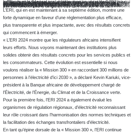
Le Kenya et le Sénégal sont en tête avec un score de 0,892, ce qui reflète des progrès remarquables en matière de réforme tarifaire, de résultats réglementaires et de performance des services publics.
Au moins 41 des 43 pays évalués ont obtenu des scores de l’indice de gouvernance réglementaire (RGI) supérieurs à 0,5, ce qui représente une augmentation significative par rapport aux 24 pays qui avaient atteint ce score en 2022.
Le nombre de pays ayant obtenu un score inférieur à 0,500 a considérablement diminué, passant de 19 en 2022 à seulement 6 en 2024.
Même le pays le moins performant a triplé son score, passant d’environ 0,10 à 0,33.
Les résultats réglementaires (ROI) ont bondi d’environ 0,40 en 2022 à 0,62 en 2024, ce qui montre que les réformes se traduisent par des améliorations tangibles des services sur le terrain.
L’ERI, qui en est maintenant à sa septième édition, montre une
forte dynamique en faveur d’une réglementation plus efficace,
plus transparente et plus impactante, avec des résultats concrets
qui commencent à émerger.
« L’ERI 2024 montre que les régulateurs africains intensifient
leurs efforts. Nous voyons maintenant des institutions plus
solides obtenir des résultats concrets pour les services publics et
les consommateurs. Cette évolution est essentielle si nous
voulons réaliser la « Mission 300 » en raccordant 300 millions de
personnes à l’électricité d’ici 2030 », a déclaré Kevin Kariuki, vice-
président à la Banque africaine de développement chargé de
l’Électricité, de l’Énergie, du Climat et de la Croissance verte.
Pour la première fois, l’ERI 2024 a également évalué les
organismes de régulation régionaux, d’électricité reconnaissant
leur rôle croissant dans l’harmonisation des normes techniques et
la facilitation des échanges transfrontaliers d’électricité.
En tant qu’épine dorsale de la « Mission 300 », l’ERI continue