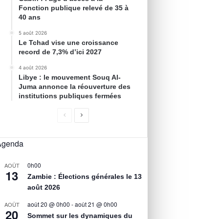
Fonction publique relevé de 35 à
40 ans
5 août 2026
Le Tchad vise une croissance
record de 7,3% d’ici 2027
4 août 2026
Libye : le mouvement Souq Al-
Juma annonce la réouverture des
institutions publiques fermées
Agenda
0h00
AOÛT
13
Zambie : Élections générales le 13
août 2026
août 20 @ 0h00
-
août 21 @ 0h00
AOÛT
20
Sommet sur les dynamiques du