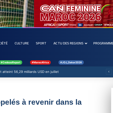
CIÉTÉ
CULTURE
SPORT
ACTU DES REGIONS
PROGRAMM
#CedeaoReport
#MarocAfrica
#JOJ_Dakar2026
 atteint 56,29 milliards USD en juillet
pelés à revenir dans la