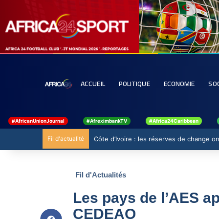
ACCUEIL
POLITIQUE
ECONOMIE
SO
#AfricanUnionJournal
#AfreximbankTV
#Africa24Caribbean
Fil d'actualité
Côte d’Ivoire : les réserves de change ont
Fil d'Actualités
Les pays de l’AES ap
CEDEAO