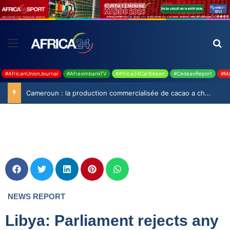
#AfricanUnionJournal
#AfreximbankTV
#Africa24Caribbean
#CedeaoReport
#Ma
Cameroun : la production commercialisée de cacao a chuté de 19,9% durant la saison 2025-2026
NEWS REPORT
Libya: Parliament rejects any