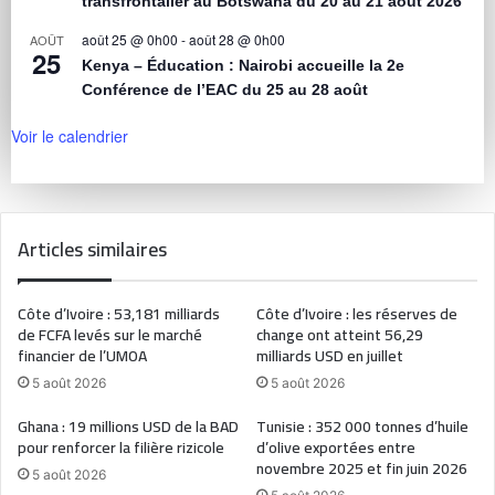
transfrontalier au Botswana du 20 au 21 août 2026
août 25 @ 0h00
-
août 28 @ 0h00
AOÛT
25
Kenya – Éducation : Nairobi accueille la 2e
Conférence de l’EAC du 25 au 28 août
Voir le calendrier
Articles similaires
Côte d’Ivoire : 53,181 milliards
Côte d’Ivoire : les réserves de
de FCFA levés sur le marché
change ont atteint 56,29
financier de l’UMOA
milliards USD en juillet
5 août 2026
5 août 2026
Ghana : 19 millions USD de la BAD
Tunisie : 352 000 tonnes d’huile
pour renforcer la filière rizicole
d’olive exportées entre
novembre 2025 et fin juin 2026
5 août 2026