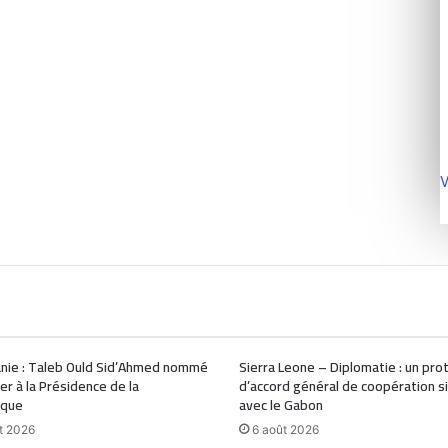
V
nie : Taleb Ould Sid’Ahmed nommé
Sierra Leone – Diplomatie : un pro
ler à la Présidence de la
d’accord général de coopération s
ique
avec le Gabon
t 2026
6 août 2026