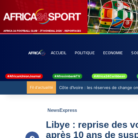
ACCUEIL
POLITIQUE
ECONOMIE
SO
#AfricanUnionJournal
#AfreximbankTV
#Africa24Caribbean
Fil d'actualité
Côte d’Ivoire : les réserves de change ont
NewsExpress
Libye : reprise des v
après 10 ans de sus