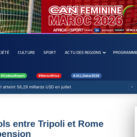
CIÉTÉ
CULTURE
SPORT
ACTU DES REGIONS
PROGRAMM
#CedeaoReport
#MarocAfrica
#JOJ_Dakar2026
 atteint 56,29 milliards USD en juillet
ols entre Tripoli et Rome
pension