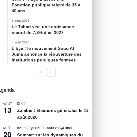
Fonction publique relevé de 35 à
40 ans
5 août 2026
Le Tchad vise une croissance
record de 7,3% d’ici 2027
4 août 2026
Libye : le mouvement Souq Al-
Juma annonce la réouverture des
institutions publiques fermées
Agenda
0h00
AOÛT
13
Zambie : Élections générales le 13
août 2026
août 20 @ 0h00
-
août 21 @ 0h00
AOÛT
20
Sommet sur les dynamiques du