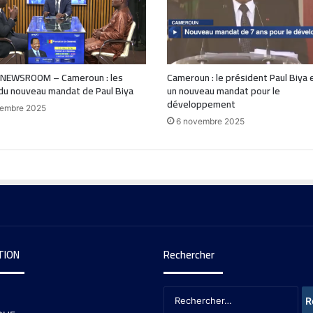
 NEWSROOM – Cameroun : les
Cameroun : le président Paul Biya
du nouveau mandat de Paul Biya
un nouveau mandat pour le
développement
vembre 2025
6 novembre 2025
TION
Rechercher