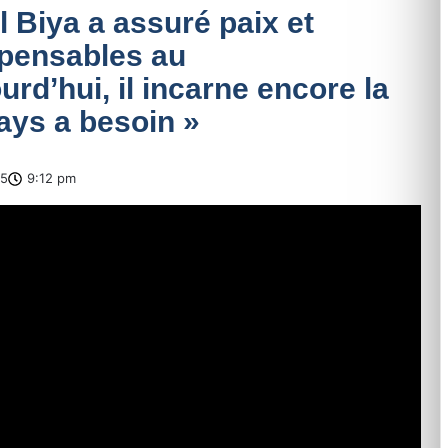
l Biya a assuré paix et
spensables au
rd’hui, il incarne encore la
pays a besoin »
25
9:12 pm