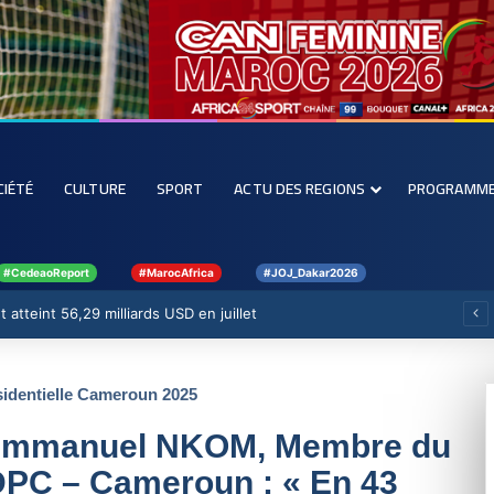
CIÉTÉ
CULTURE
SPORT
ACTU DES REGIONS
PROGRAMM
#CedeaoReport
#MarocAfrica
#JOJ_Dakar2026
 atteint 56,29 milliards USD en juillet
sidentielle Cameroun 2025
é Emmanuel NKOM, Membre du
DPC – Cameroun : « En 43