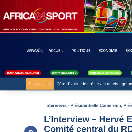
ACCUEIL
POLITIQUE
ECONOMIE
SO
#AfricanUnionJournal
#AfreximbankTV
#Africa24Caribbean
Fil d'actualité
Côte d’Ivoire : les réserves de change ont
Interviews - Présidentielle Cameroun
,
Pré
L’Interview – Herv
Comité central du R