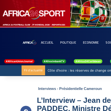
ACCUEIL
POLITIQUE
ECONOMIE
SO
#AfricanUnionJournal
#AfreximbankTV
#Africa24Caribbean
Fil d'actualité
Côte d’Ivoire : les réserves de change ont
Interviews - Présidentielle Cameroun
L’Interview – Jean d
PADDEC, Ministre Dé