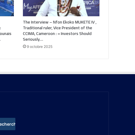
The Interview – Nfon Ekoko MUKETE IV ,
:
Traditional ruler, Vice President of the
ounais
CCIMA, Cameroon : « Investors Should
…
Seriously…
9 octobre 2025