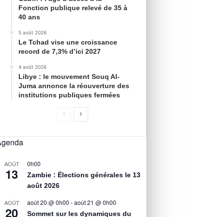
Fonction publique relevé de 35 à
40 ans
5 août 2026
Le Tchad vise une croissance
record de 7,3% d’ici 2027
4 août 2026
Libye : le mouvement Souq Al-
Juma annonce la réouverture des
institutions publiques fermées
Agenda
0h00
AOÛT
13
Zambie : Élections générales le 13
août 2026
août 20 @ 0h00
-
août 21 @ 0h00
AOÛT
20
Sommet sur les dynamiques du