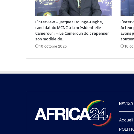
L’Interview – Jacques Bouhga-Hagbe,
L’Inter
candidat du MCNC à la présidentielle –
Acteur 
Cameroun : « Le Cameroun doit repenser
avons j
son modèle de…
soutien
10 octobre 2025
10 oc
NAVIGA
Accueil
POLITI