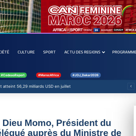
CIÉTÉ
CULTURE
SPORT
ACTU DES REGIONS
PROGRAMM
#CedeaoReport
#MarocAfrica
#JOJ_Dakar2026
 atteint 56,29 milliards USD en juillet
e Dieu Momo, Président du
légué auprès du Ministre de