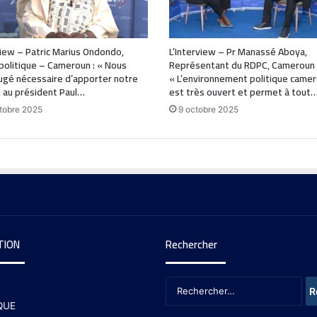
view – Patric Marius Ondondo,
L’Interview – Pr Manassé Aboya,
politique – Cameroun : « Nous
Représentant du RDPC, Cameroun 
ugé nécessaire d’apporter notre
« L’environnement politique camer
 au président Paul…
est très ouvert et permet à tout
tobre 2025
9 octobre 2025
TION
Rechercher
QUE