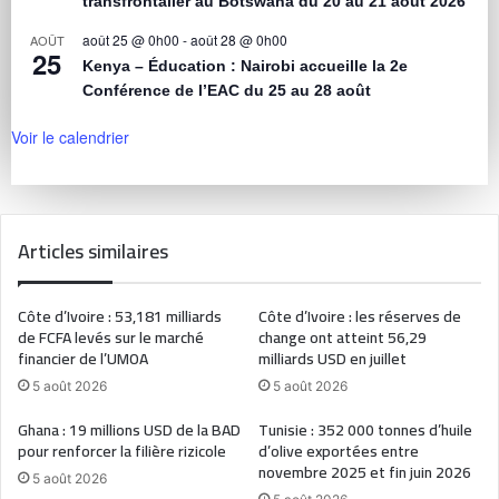
transfrontalier au Botswana du 20 au 21 août 2026
août 25 @ 0h00
-
août 28 @ 0h00
AOÛT
25
Kenya – Éducation : Nairobi accueille la 2e
Conférence de l’EAC du 25 au 28 août
Voir le calendrier
Articles similaires
Côte d’Ivoire : 53,181 milliards
Côte d’Ivoire : les réserves de
de FCFA levés sur le marché
change ont atteint 56,29
financier de l’UMOA
milliards USD en juillet
5 août 2026
5 août 2026
Ghana : 19 millions USD de la BAD
Tunisie : 352 000 tonnes d’huile
pour renforcer la filière rizicole
d’olive exportées entre
novembre 2025 et fin juin 2026
5 août 2026