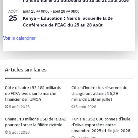
transfrontalier au Botswana du 20 au 21 août 2026
août 25 @ 0h00
-
août 28 @ 0h00
AOÛT
25
Kenya – Éducation : Nairobi accueille la 2e
Conférence de l’EAC du 25 au 28 août
Voir le calendrier
Articles similaires
Côte d’Ivoire : 53,181 milliards
Côte d’Ivoire : les réserves de
de FCFA levés sur le marché
change ont atteint 56,29
financier de l’UMOA
milliards USD en juillet
5 août 2026
5 août 2026
Ghana : 19 millions USD de la BAD
Tunisie : 352 000 tonnes d’huile
pour renforcer la filière rizicole
d’olive exportées entre
novembre 2025 et fin juin 2026
5 août 2026