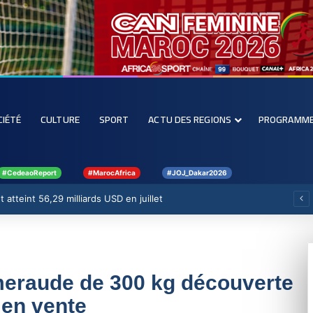
CIÉTÉ
CULTURE
SPORT
ACTU DES REGIONS
PROGRAMM
#CedeaoReport
#MarocAfrica
#JOJ_Dakar2026
 atteint 56,29 milliards USD en juillet
eraude de 300 kg découverte
 en vente