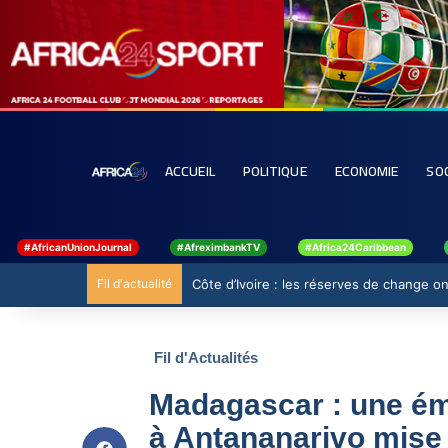
ACCUEIL
POLITIQUE
ECONOMIE
SO
#AfricanUnionJournal
#AfreximbankTV
#Africa24Caribbean
Fil d'actualité
Côte d’Ivoire : les réserves de change ont
Fil d'Actualités
Madagascar : une ém
à Antananarivo mise