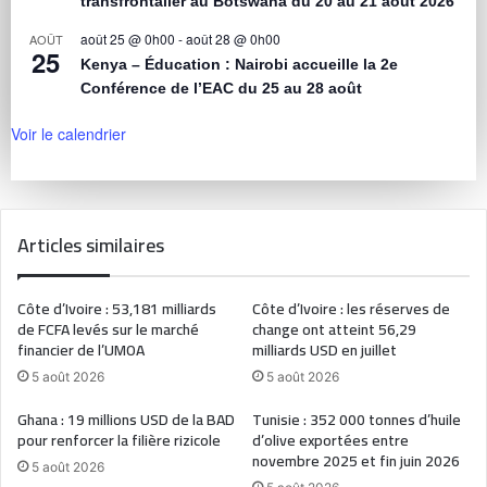
transfrontalier au Botswana du 20 au 21 août 2026
août 25 @ 0h00
-
août 28 @ 0h00
AOÛT
25
Kenya – Éducation : Nairobi accueille la 2e
Conférence de l’EAC du 25 au 28 août
Voir le calendrier
Articles similaires
Côte d’Ivoire : 53,181 milliards
Côte d’Ivoire : les réserves de
de FCFA levés sur le marché
change ont atteint 56,29
financier de l’UMOA
milliards USD en juillet
5 août 2026
5 août 2026
Ghana : 19 millions USD de la BAD
Tunisie : 352 000 tonnes d’huile
pour renforcer la filière rizicole
d’olive exportées entre
novembre 2025 et fin juin 2026
5 août 2026