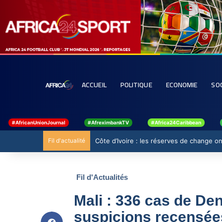
ACCUEIL
POLITIQUE
ECONOMIE
SO
#AfricanUnionJournal
#AfreximbankTV
#Africa24Caribbean
Fil d'actualité
Côte d’Ivoire : les réserves de change ont
Fil d'Actualités
Mali : 336 cas de De
suspicions recensées