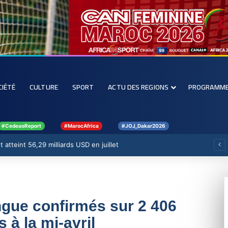
CIÉTÉ
CULTURE
SPORT
ACTU DES REGIONS
PROGRAMM
#CedeaoReport
#MarocAfrica
#JOJ_Dakar2026
 atteint 56,29 milliards USD en juillet
ngue confirmés sur 2 406
 à la mi-avril