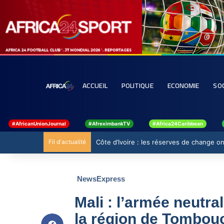
ACCUEIL
POLITIQUE
ECONOMIE
SO
#AfricanUnionJournal
#AfreximbankTV
#Africa24Caribbean
Fil d'actualité
Côte d’Ivoire : les réserves de change ont
NewsExpress
Mali : l’armée neutra
la région de Tombou