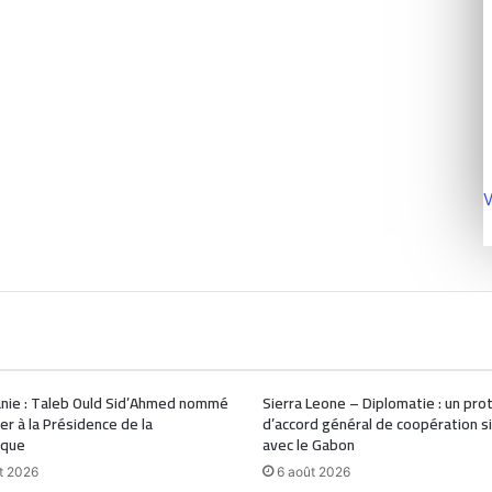
V
nie : Taleb Ould Sid’Ahmed nommé
Sierra Leone – Diplomatie : un pro
ler à la Présidence de la
d’accord général de coopération s
ique
avec le Gabon
t 2026
6 août 2026