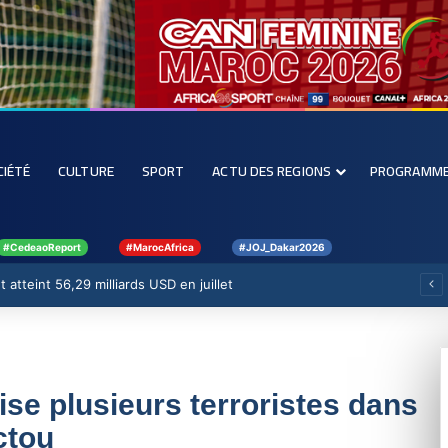
CIÉTÉ
CULTURE
SPORT
ACTU DES REGIONS
PROGRAMM
#CedeaoReport
#MarocAfrica
#JOJ_Dakar2026
 atteint 56,29 milliards USD en juillet
lise plusieurs terroristes dans
ctou