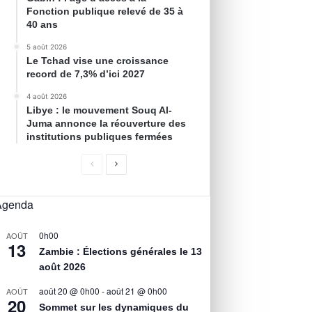
Fonction publique relevé de 35 à
40 ans
5 août 2026
Le Tchad vise une croissance
record de 7,3% d’ici 2027
4 août 2026
Libye : le mouvement Souq Al-
Juma annonce la réouverture des
institutions publiques fermées
Agenda
0h00
AOÛT
13
Zambie : Élections générales le 13
août 2026
août 20 @ 0h00
-
août 21 @ 0h00
AOÛT
20
Sommet sur les dynamiques du