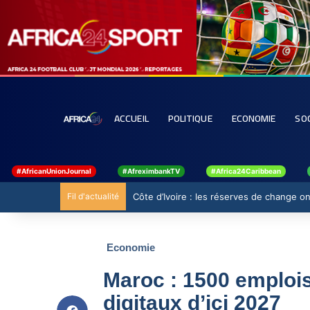
ACCUEIL
POLITIQUE
ECONOMIE
SO
#AfricanUnionJournal
#AfreximbankTV
#Africa24Caribbean
Fil d'actualité
Côte d’Ivoire : les réserves de change ont
Economie
Maroc : 1500 emplois
digitaux d’ici 2027