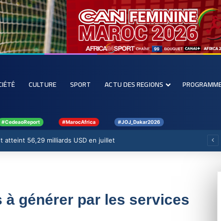
CIÉTÉ
CULTURE
SPORT
ACTU DES REGIONS
PROGRAMM
#CedeaoReport
#MarocAfrica
#JOJ_Dakar2026
 atteint 56,29 milliards USD en juillet
 à générer par les services