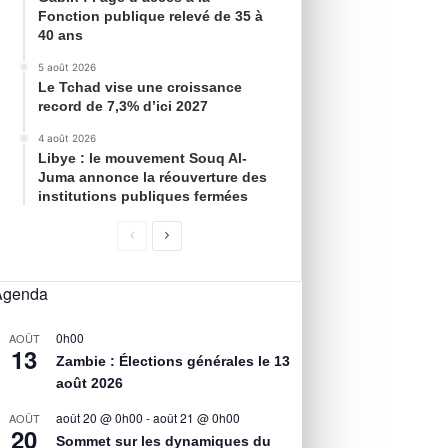
Fonction publique relevé de 35 à
40 ans
5 août 2026
Le Tchad vise une croissance
record de 7,3% d’ici 2027
4 août 2026
Libye : le mouvement Souq Al-
Juma annonce la réouverture des
institutions publiques fermées
Agenda
0h00
AOÛT
13
Zambie : Élections générales le 13
août 2026
août 20 @ 0h00
-
août 21 @ 0h00
AOÛT
20
Sommet sur les dynamiques du