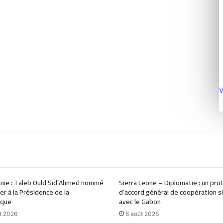
V
nie : Taleb Ould Sid’Ahmed nommé
Sierra Leone – Diplomatie : un pro
ler à la Présidence de la
d’accord général de coopération s
ique
avec le Gabon
t 2026
6 août 2026