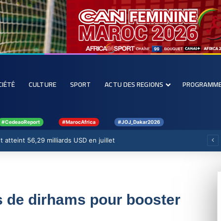
CIÉTÉ
CULTURE
SPORT
ACTU DES REGIONS
PROGRAMM
#CedeaoReport
#MarocAfrica
#JOJ_Dakar2026
 atteint 56,29 milliards USD en juillet
ds de dirhams pour booster