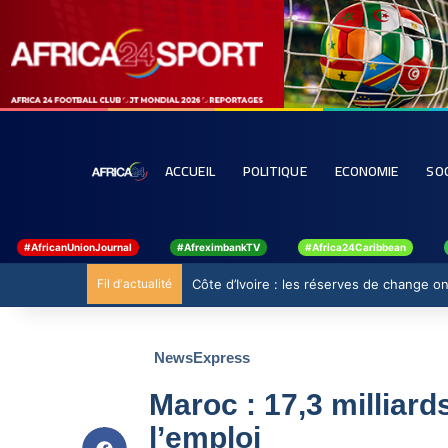
ACCUEIL
POLITIQUE
ECONOMIE
SO
#AfricanUnionJournal
#AfreximbankTV
#Africa24Caribbean
Fil d'actualité
Côte d’Ivoire : les réserves de change ont
NewsExpress
Maroc : 17,3 milliar
l’emploi