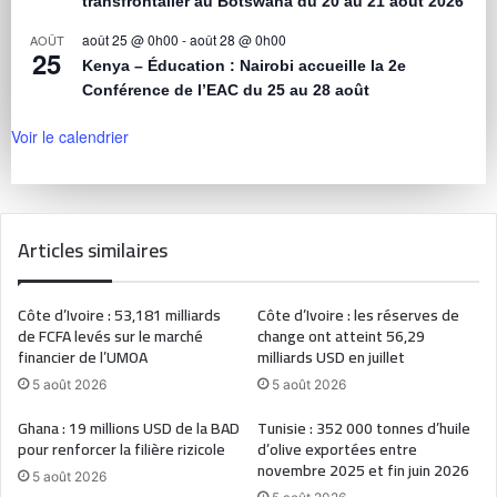
transfrontalier au Botswana du 20 au 21 août 2026
août 25 @ 0h00
-
août 28 @ 0h00
AOÛT
25
Kenya – Éducation : Nairobi accueille la 2e
Conférence de l’EAC du 25 au 28 août
Voir le calendrier
Articles similaires
Côte d’Ivoire : 53,181 milliards
Côte d’Ivoire : les réserves de
de FCFA levés sur le marché
change ont atteint 56,29
financier de l’UMOA
milliards USD en juillet
5 août 2026
5 août 2026
Ghana : 19 millions USD de la BAD
Tunisie : 352 000 tonnes d’huile
pour renforcer la filière rizicole
d’olive exportées entre
novembre 2025 et fin juin 2026
5 août 2026