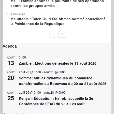
Mali : l’armée annonce la poursuite de ses opérations
contre les groupes armés
6 août 2026
Mauritanie : Taleb Ould Sid’Ahmed nommé conseiller à
la Présidence de la République
Agenda
0h00
AOÛT
13
Zambie : Élections générales le 13 août 2026
août 20 @ 0h00
-
août 21 @ 0h00
AOÛT
20
Sommet sur les dynamiques du commerce
transfrontalier au Botswana du 20 au 21 août 2026
août 25 @ 0h00
-
août 28 @ 0h00
AOÛT
25
Kenya – Éducation : Nairobi accueille la 2e
Conférence de l’EAC du 25 au 28 août