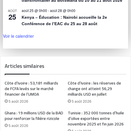
transfrontalier au Botswana du 20 au 21 août 2026
août 25 @ 0h00
-
août 28 @ 0h00
AOÛT
25
Kenya – Éducation : Nairobi accueille la 2e
Conférence de l’EAC du 25 au 28 août
Voir le calendrier
Articles similaires
Côte d’Ivoire : 53,181 milliards
Côte d’Ivoire : les réserves de
de FCFA levés sur le marché
change ont atteint 56,29
financier de l’UMOA
milliards USD en juillet
5 août 2026
5 août 2026
Ghana : 19 millions USD de la BAD
Tunisie : 352 000 tonnes d’huile
pour renforcer la filière rizicole
d’olive exportées entre
novembre 2025 et fin juin 2026
5 août 2026