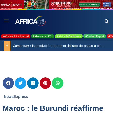
#AfricanUnionJournal
#AfreximbankTV
#Africa24Caribbean
#CedeaoReport
#Ma
Cameroun : la production commercialisée de cacao a chuté de 19,9% durant la saison 2025-2026
NewsExpress
Maroc : le Burundi réaffirme