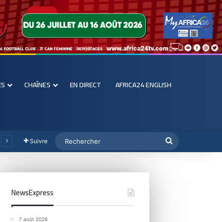
ES
CHAÎNES
EN DIRECT
AFRICA24 ENGLISH
Suivre
NewsExpress
7 août 2026