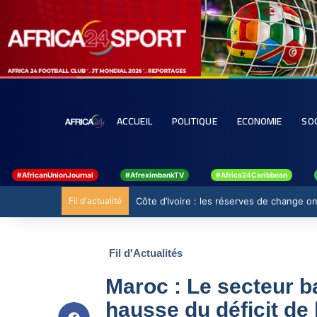
ACCUEIL
POLITIQUE
ECONOMIE
SO
#AfricanUnionJournal
#AfreximbankTV
#Africa24Caribbean
Fil d'actualité
Côte d’Ivoire : les réserves de change ont
Fil d'Actualités
Maroc : Le secteur b
hausse du déficit de 