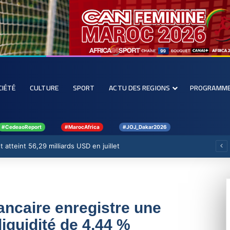
CIÉTÉ
CULTURE
SPORT
ACTU DES REGIONS
PROGRAMM
#CedeaoReport
#MarocAfrica
#JOJ_Dakar2026
 atteint 56,29 milliards USD en juillet
ancaire enregistre une
liquidité de 4,44 %