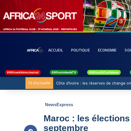
ACCUEIL
POLITIQUE
ECONOMIE
SO
#AfricanUnionJournal
#AfreximbankTV
#Africa24Caribbean
Fil d'actualité
Côte d’Ivoire : les réserves de change ont
NewsExpress
Maroc : les élections
septembre