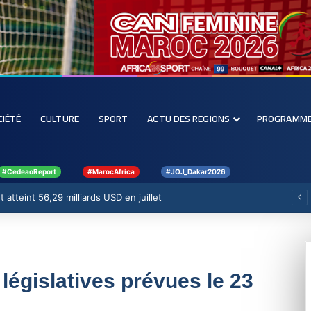
CIÉTÉ
CULTURE
SPORT
ACTU DES REGIONS
PROGRAMM
#CedeaoReport
#MarocAfrica
#JOJ_Dakar2026
 atteint 56,29 milliards USD en juillet
 législatives prévues le 23