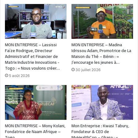
MON ENTREPRISE – Lassissi
MON ENTREPRISE – Madina
Faïze Rodrigue, Directeur
Idrissou Adam, Promotrice de La
Administratif et Financier de
Maison du Thé – Bénin : «
Matrix Industrie Innovations -
J’encourage les jeunes à…
Togo : « Nous voulons créer…
30 juillet 2026
5 août 2026
MON ENTREPRISE – Mony Kolani,
Mon Entreprise : Kwasi Tabury,
Fondatrice de Naam Afrique –
Fondateur & CEO de
Togo
MyHealthCop – Ghana : «